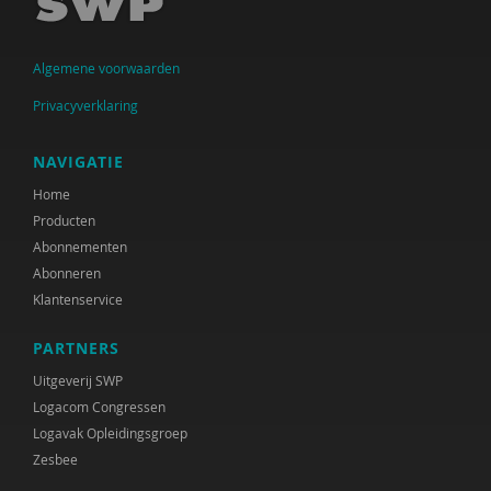
Arwen Hoogenbosch
Algemene voorwaarden
Jos van der Horst
Privacyverklaring
Verwey-Jonker Instituut
Ministeries van Justitie en Veiligheid &
NAVIGATIE
Volksgezondheid, Welzijn en Sport
Home
Producten
Paul Kop
Abonnementen
Christa Nieuwboer
Abonneren
Klantenservice
Matthijs Uyterlinde
PARTNERS
Rianne van der Aa
Uitgeverij SWP
Joline Verloove
Logacom Congressen
Logavak Opleidingsgroep
Susan de Vries
Zesbee