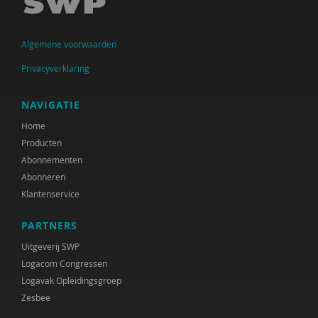
Krijn van Beek
Algemene voorwaarden
Christien Begemann
Privacyverklaring
Joop Belderok
Elena Bendien
NAVIGATIE
Home
Henk Berg
Producten
Sandra Beurskens
Abonnementen
Abonneren
Claudia Biegel
Klantenservice
Eva Bittner
PARTNERS
Arnoud Boerwinkel
Uitgeverij SWP
Logacom Congressen
Liesbeth Boerwinkel
Logavak Opleidingsgroep
Zesbee
Ernst Bohlmeijer