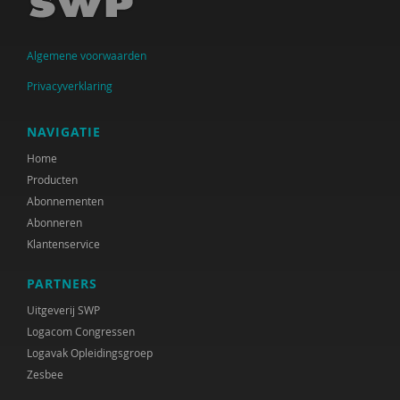
Judith den Besten
Catrien Bijleveld
Algemene voorwaarden
Ministerie van Binnenlandse Zaken en
Privacyverklaring
Koninkrijksrelaties
Arjan Blokland
NAVIGATIE
Home
Anne-Mei Blom
Producten
Martine Blom
Abonnementen
Abonneren
Leonieke Boendermaker
Klantenservice
Hester de Boer
PARTNERS
Arjan Bolt
Uitgeverij SWP
Logacom Congressen
Inge Bongers
Logavak Opleidingsgroep
Zesbee
Sanne Boschman