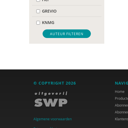
GREVIO
KNMG
Pharos
AUTEUR FILTEREN
Regioplan
Pauline Aarten
Anne Addink
Catelijne Akkermans
© COPYRIGHT 2026
NAVI
Channa Al
Home
Product
Audrey Alards
Abonne
Abonne
José an den Putte
Algemene voorwaarden
Klanten
Ria Andrews