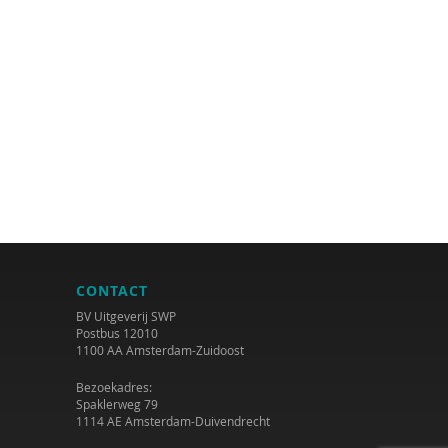
CONTACT
BV Uitgeverij SWP
Postbus 12010
1100 AA Amsterdam-Zuidoost
Bezoekadres:
Spaklerweg 79
1114 AE Amsterdam-Duivendrecht