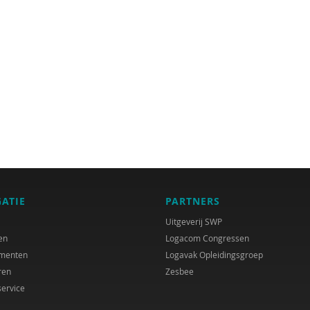
GATIE
PARTNERS
Uitgeverij SWP
en
Logacom Congressen
menten
Logavak Opleidingsgroep
ren
Zesbee
service