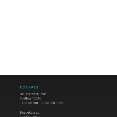
CONTACT
BV Uitgeverij SWP
Postbus 12010
1100 AA Amsterdam-Zuidoost
Bezoekadres:
Spaklerweg 79