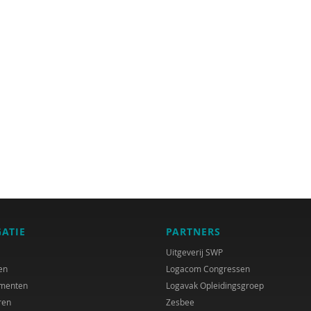
GATIE
PARTNERS
Uitgeverij SWP
en
Logacom Congressen
menten
Logavak Opleidingsgroep
ren
Zesbee