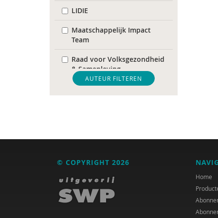
LIDIE
Maatschappelijk Impact
Team
Raad voor Volksgezondheid
& Samenleving
AUTEUR FILTEREN
Marco Algera
Rob Arnoldus
Inge Bastiaanssen
Simon Bax
© COPYRIGHT 2026
NAVI
Fiet van Beek
Home
Sam Beenhakker
Product
Abonne
Marijke Booijink
Abonne