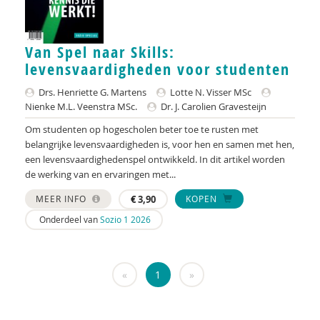
S.M. Babovic
Jenthe Baeyens
Van Spel naar Skills:
levensvaardigheden voor studenten
Patricia Bakker
Drs. Henriette G. Martens
Lotte N. Visser MSc
Ria Balm
Nienke M.L. Veenstra MSc.
Dr. J. Carolien Gravesteijn
Om studenten op hogescholen beter toe te rusten met
Eva-Maria den Balvert
belangrijke levensvaardigheden is, voor hen en samen met hen,
een levensvaardighedenspel ontwikkeld. In dit artikel worden
Fiet van Beek
de werking van en ervaringen met...
Ton Beekman
MEER INFO
€
3,90
KOPEN
Marloes Beijer
Onderdeel van
Sozio 1 2026
Ferdi Bekken en Gerda de Groot
«
1
»
Inge Belderbos-Jansen
Deirdre Beneken genaamd Kolmer