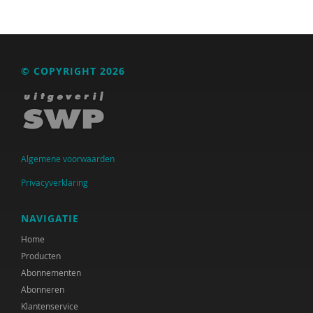
Bertus Benning
Joop Berding
Frank van den Berg
© COPYRIGHT 2026
Karijn van den Berg
Gerda van den Berg-van Haaften
Marianne Berger
Algemene voorwaarden
Lonneke Bierhoff
Privacyverklaring
Gert Biesta
NAVIGATIE
Jan Bijlsma
Home
Producten
Marjolijn Bijvoets
Abonnementen
Abonneren
Niels Bloembergen
Klantenservice