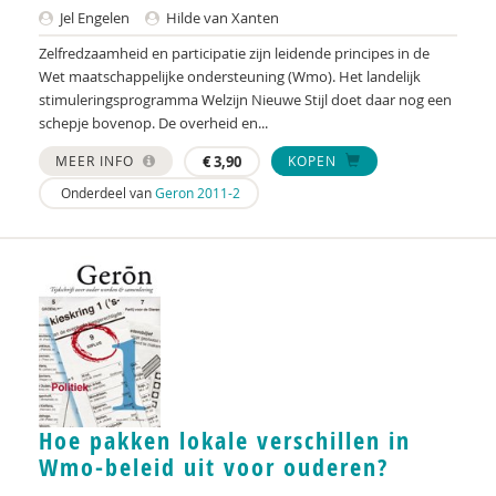
Marja Jager-Vreugdenhil
Jel Engelen
Hilde van Xanten
Janine Janssen
Zelfredzaamheid en participatie zijn leidende principes in de
Wet maatschappelijke ondersteuning (Wmo). Het landelijk
Wouter Kersten
stimuleringsprogramma Welzijn Nieuwe Stijl doet daar nog een
schepje bovenop. De overheid en...
Trudie Knijn
MEER INFO
€
3,90
KOPEN
Yael van Kranenburg
Onderdeel van
Geron 2011-2
Louise Krijnen
Hans Kroon
Rick Kwekkeboom
Timo Lambregts
Sonja Liefhebber
Hoe pakken lokale verschillen in
Jessica Maas
Wmo-beleid uit voor ouderen?
Judith Metz