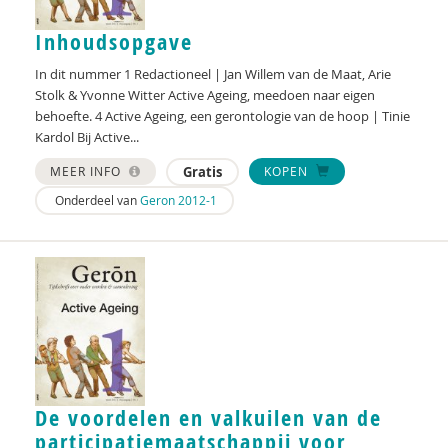
Sietske Dijkstra
Inhoudsopgave
Lia van Doorn
In dit nummer 1 Redactioneel | Jan Willem van de Maat, Arie
Stolk & Yvonne Witter Active Ageing, meedoen naar eigen
Jesse Dusseljee
behoefte. 4 Active Ageing, een gerontologie van de hoop | Tinie
Kardol Bij Active...
Laura Eckhardt
MEER INFO
Gratis
KOPEN
Radboud Engbersen
Onderdeel van
Geron 2012-1
Radboud Engbersen
Jel Engelen
Carolien Felëus
Alfons Fermin
Aad Francissen
De voordelen en valkuilen van de
Mark Franken
participatiemaatschappij voor