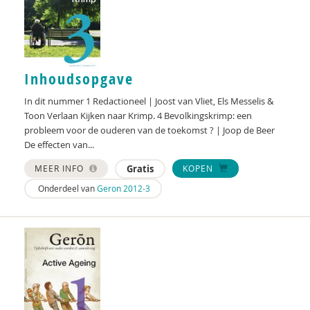
Marga Burggraaff
Cécile Chênevert
René Clarijs
Inhoudsopgave
In dit nummer 1 Redactioneel | Joost van Vliet, Els Messelis &
Max de Coole
Toon Verlaan Kijken naar Krimp. 4 Bevolkingskrimp: een
Trudy Dankers
probleem voor de ouderen van de toekomst ? | Joop de Beer
De effecten van...
Mariska de Baat
MEER INFO
Gratis
KOPEN
Mirjam de Klerk
Onderdeel van
Geron 2012-3
Leonie de Quelerij
Ido de Vries
Bas Denters
Jochum Deuten