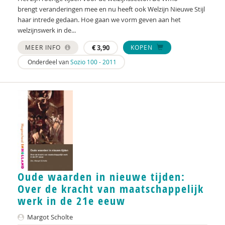
brengt veranderingen mee en nu heeft ook Welzijn Nieuwe Stijl
Adviescommissie rechtsbescherming en
haar intrede gedaan. Hoe gaan we vorm geven aan het
rechtsstatelijkheid in het Toekomstscenario kind-
welzijnswerk in de...
en gezinsbescherming
MEER INFO
€
3,90
KOPEN
Lonneke van Rees
Onderdeel van
Sozio 100 - 2011
Kirsten Regtop
Jitske Renkema-Homan
Peter Rensen
Peter Rensen
Monique Romeijn
Oude waarden in nieuwe tijden:
Anne-Fleur Roos
Over de kracht van maatschappelijk
Jan Willem Roseboom
werk in de 21e eeuw
Rika van Scherrenburg
Margot Scholte