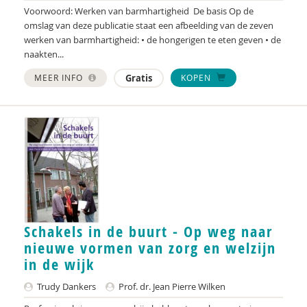
Voorwoord: Werken van barmhartigheid De basis Op de
Margot Scholte
omslag van deze publicatie staat een afbeelding van de zeven
werken van barmhartigheid: • de hongerigen te eten geven • de
Martin Schulz
naakten...
Erik Snel
MEER INFO
Gratis
KOPEN
Frans Spierings
Jan Steyaert
Olaf Stomp
Monica Stouten-Hanekamp
Bianca Suanet
Schakels in de buurt - Op weg naar
Henk Tissing
nieuwe vormen van zorg en welzijn
Evelien Tonkens
in de wijk
Trudy Dankers
Prof. dr. Jean Pierre Wilken
Frans van Ginkel