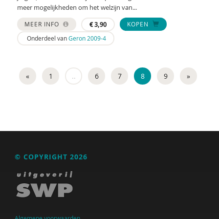
meer mogelijkheden om het welzijn van...
MEER INFO
€
3,90
KOPEN
Onderdeel van
Geron 2009-4
«
1
..
6
7
8
9
»
© COPYRIGHT 2026
Algemene voorwaarden