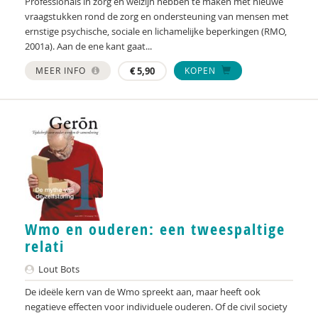
Professionals in zorg en welzijn hebben te maken met nieuwe
Mariël van Pelt
vraagstukken rond de zorg en ondersteuning van mensen met
ernstige psychische, sociale en lichamelijke beperkingen (RMO,
Hilde van Xanten
2001a). Aan de ene kant gaat...
T. Varkevisser
MEER INFO
€
5,90
KOPEN
Caroline Vink
Tanja van der Vinne
Karin Voogd
Nico de Vos
Alie Weerman
Wmo en ouderen: een tweespaltige
Anouk Weverling
relati
Linda van den Wijngaard
Lout Bots
De ideële kern van de Wmo spreekt aan, maar heeft ook
Jean Pierre Wilken
negatieve effecten voor individuele ouderen. Of de civil society