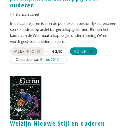
ouderen
Liselot Godschalx
Bianca Suanet
Alke Haarsma-Wisselink
In de laatste jaren is er in de politieke en bestuurlijke arena een
Riet Hammen-Poldermans
sterke nadruk op actief burgerschap gekomen. Binnen het
kader van de Wet maatschappelijke ondersteuning (Wmo)
Marvin Hanekamp
wordt gesteld dat iedereen een...
Wiljan Hendrikx
MEER INFO
€
3,90
KOPEN
Onderdeel van
Geron 2012-1
Mariska ten Heuw
Lotte Hogeboom
Marcel Hoogenboom
Jos van der Horst
Marjet van Houten
Marja Jager-Vreugdenhil
Welzijn Nieuwe Stijl en ouderen