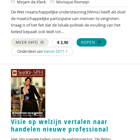
Mirjam de Klerk
Monique Romeijn
Harry Michon
De Wet maatschappelijke ondersteuning (Wmo) heeft als doel
de maatschappelijke participatie van mensen te vergroten.
Annemarijn Mutsaers
Vraag is of het feit dat de lokale politiek de invulling van het
beleid bepaalt ook leidt tot...
M.H. Nagtegaal
MEER INFO
€
3,90
KOPEN
Erik Nicolai
Onderdeel van
Geron 2011-1
Annemoon van Noorden
Jurriaan Omlo
Annemiek Onstenk
Danielle Oomen
Ringo Ossewaarde
Visie op welzijn vertalen naar
Roos Pijpers
handelen nieuwe professional
Lisette Pouls
Het zijn roerige tijden voor de welzijnssector. De Wmo