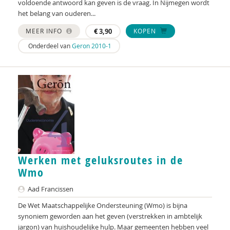
Jan Willem van de Maat
voldoende antwoord kan geven is de vraag. In Nijmegen wordt
het belang van ouderen...
Martin Zuithof
MEER INFO
€
3,90
KOPEN
Onderdeel van
Geron 2010-1
Werken met geluksroutes in de
Wmo
Aad Francissen
De Wet Maatschappelijke Ondersteuning (Wmo) is bijna
synoniem geworden aan het geven (verstrekken in ambtelijk
jargon) van huishoudelijke hulp. Maar gemeenten hebben veel