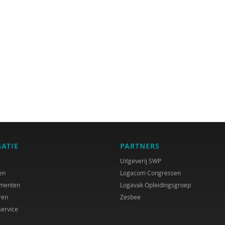
GATIE
PARTNERS
Uitgeverij SWP
en
Logacom Congressen
menten
Logavak Opleidingsgroep
ren
Zesbee
service