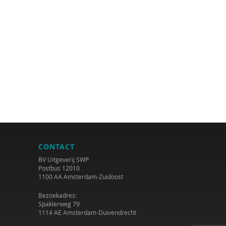
CONTACT
BV Uitgeverij SWP
Postbus 12010
1100 AA Amsterdam-Zuidoost
Bezoekadres:
Spaklerweg 79
1114 AE Amsterdam-Duivendrecht