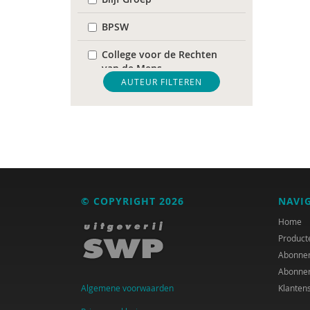
BPSW
College voor de Rechten
van de Mens
AUTEUR FILTEREN
De Raad voor
Volksgezondheid &
Samenleving
diverse
Diversen
© COPYRIGHT 2026
NAVI
DIVOSA
Home
FEMA
Product
Abonne
Fier
Abonne
Algemene voorwaarden
Klanten
GREVIO