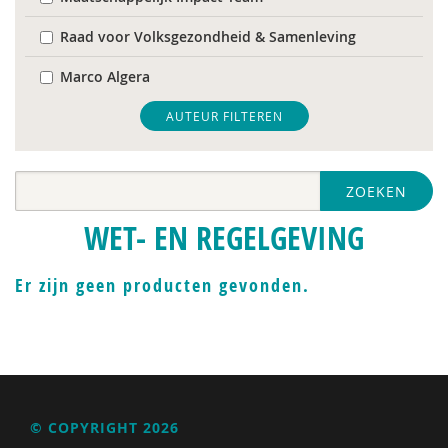
Raad voor Volksgezondheid & Samenleving
Marco Algera
Rob Arnoldus
AUTEUR FILTEREN
Inge Bastiaanssen
ZOEKEN
Simon Bax
WET- EN REGELGEVING
Fiet van Beek
Sam Beenhakker
Er zijn geen producten gevonden.
Marijke Booijink
Martijn Bool
Els Bos - de Groot
© COPYRIGHT 2026
Wilco Bosems