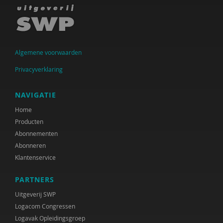
Lout Bots
Marga Burggraaff
Algemene voorwaarden
Cécile Chênevert
Privacyverklaring
René Clarijs
Max de Coole
NAVIGATIE
Home
Trudy Dankers
Producten
Mariska de Baat
Abonnementen
Abonneren
Mirjam de Klerk
Klantenservice
Leonie de Quelerij
PARTNERS
Ido de Vries
Uitgeverij SWP
Logacom Congressen
Bas Denters
Logavak Opleidingsgroep