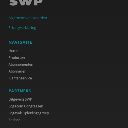
Jan Jukema
Algemene voorwaarden
Carolien Konijn
Privacyverklaring
J.K. Kool
Paul Kop
NAVIGATIE
Home
Cindy Kruijthof
Producten
M.H. Nagtegaal
Abonnementen
Abonneren
Coby Nell
Klantenservice
Jeannette Pols
PARTNERS
Gabriël Prinsenberg
Uitgeverij SWP
Logacom Congressen
Joke Ravensbergen
Logavak Opleidingsgroep
Zesbee
Han Spanjaard