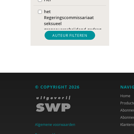
het
Regeringscommissariaat
seksueel
grensoverschrijdend gedrag
en seksueel geweld
AUTEUR FILTEREN
Pharos
World Health Organization
Nederlandse Vereniging
voor Obstetrie &
Gynaecologie (NVOG)
© COPYRIGHT 2026
NAVI
Audrey Alards
Home
Product
Ria Andrews
Abonne
Abonne
Sander van Arum
Algemene voorwaarden
Klanten
Amma Asante