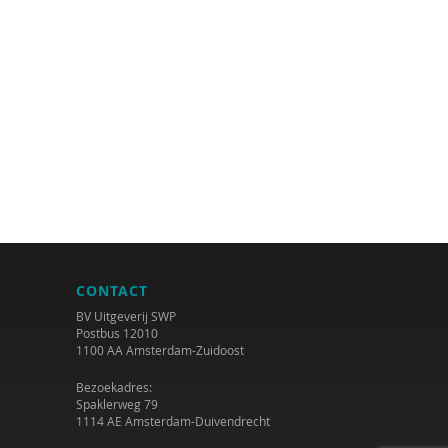
CONTACT
BV Uitgeverij SWP
Postbus 12010
1100 AA Amsterdam-Zuidoost
Bezoekadres:
Spaklerweg 79
1114 AE Amsterdam-Duivendrecht