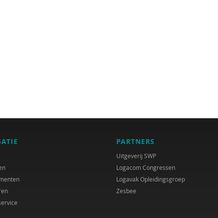
GATIE
PARTNERS
Uitgeverij SWP
en
Logacom Congressen
menten
Logavak Opleidingsgroep
ren
Zesbee
service