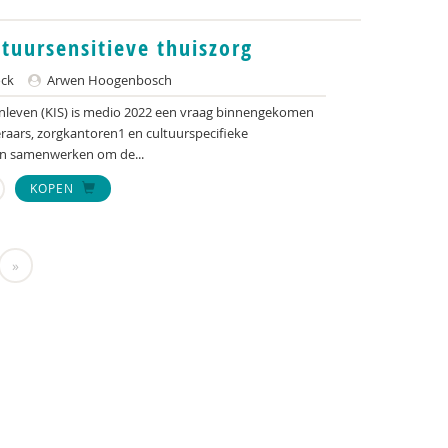
tuursensitieve thuiszorg
ck
Arwen Hoogenbosch
enleven (KIS) is medio 2022 een vraag binnengekomen
raars, zorgkantoren1 en cultuurspecifieke
en samenwerken om de...
KOPEN
»