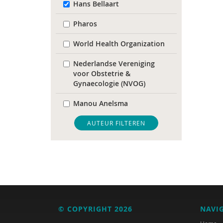
Hans Bellaart
Pharos
World Health Organization
Nederlandse Vereniging
voor Obstetrie &
Gynaecologie (NVOG)
Manou Anelsma
Phildy Asamoah
AUTEUR FILTEREN
Mariam Badou
Soukaina Badou
Dirck van Bekkum
Karijn van den Berg
© COPYRIGHT 2026
NAVI
Cindy Boerema