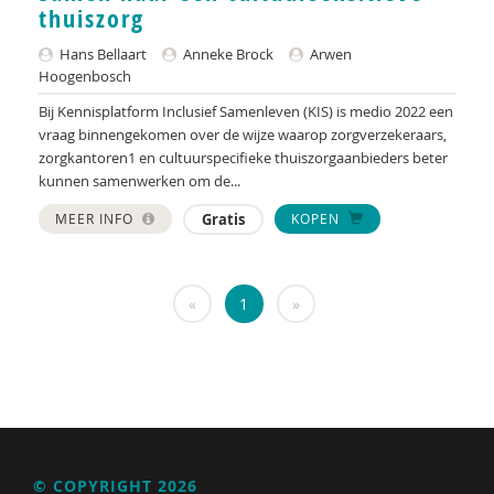
thuiszorg
Jos van der Horst
Hans Bellaart
Anneke Brock
Arwen
Verwey-Jonker Instituut
Hoogenbosch
Bij Kennisplatform Inclusief Samenleven (KIS) is medio 2022 een
Ministeries van Justitie en Veiligheid &
vraag binnengekomen over de wijze waarop zorgverzekeraars,
Volksgezondheid, Welzijn en Sport
zorgkantoren1 en cultuurspecifieke thuiszorgaanbieders beter
kunnen samenwerken om de...
Paul Kop
MEER INFO
Gratis
KOPEN
Christa Nieuwboer
Matthijs Uyterlinde
«
1
»
Rianne van der Aa
Joline Verloove
Susan de Vries
© COPYRIGHT 2026