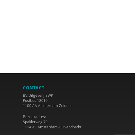
CONTACT
BV Uitgeverij SWP
Postbus 12010
1100 AA Amsterdam-Zuidoost
Bezoekadres:
Spaklerweg 79
1114 AE Amsterdam-Duivendrecht