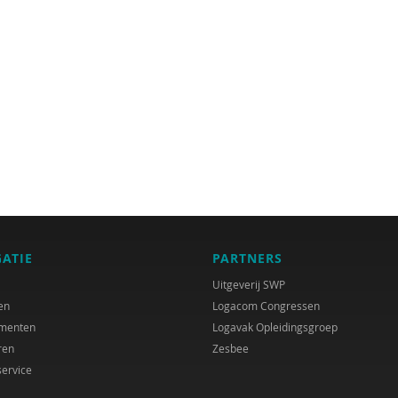
GATIE
PARTNERS
Uitgeverij SWP
en
Logacom Congressen
menten
Logavak Opleidingsgroep
ren
Zesbee
service