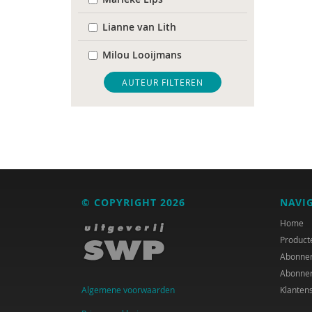
Lianne van Lith
Milou Looijmans
Monique van ’t Erve
AUTEUR FILTEREN
Toon Verlaan
Jan Willem van de Maat
© COPYRIGHT 2026
NAVI
Home
Product
Abonne
Abonne
Algemene voorwaarden
Klanten