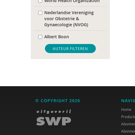
World Health Organization
Nederlandse Vereniging
voor Obstetrie &
Gynaecologie (NVOG)
Albert Boon
Sander Bot
AUTEUR FILTEREN
Kaveh Bouteh
Mark Bovens
Jette C. van den Berg
Büsrâ K ca
© COPYRIGHT 2026
NAVI
Sjouk de Boer
Home
Product
Anna de Haan
Abonne
Abonne
Tweede Kamer der Staten-