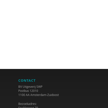
CONTACT
BV Uitgeverij SWP
Postbus 12010
1100 AA Amsterdam-Zuidoost
Bezoekadres:
Spaklerweg 79