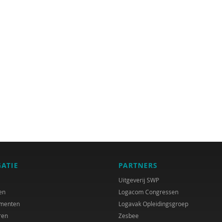
GATIE
PARTNERS
Uitgeverij SWP
en
Logacom Congressen
menten
Logavak Opleidingsgroep
ren
Zesbee