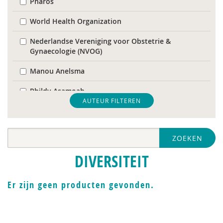
Pharos
World Health Organization
Nederlandse Vereniging voor Obstetrie &
Gynaecologie (NVOG)
Manou Anelsma
Phildy Asamoah
AUTEUR FILTEREN
Mariam Badou
Soukaina Badou
ZOEKEN
Dirck van Bekkum
DIVERSITEIT
Hans Bellaart
Er zijn geen producten gevonden.
Karijn van den Berg
Cindy Boerema