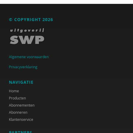
Albert Boon
Sander Bot
© COPYRIGHT 2026
Suzanne Bouma
Kaveh Bouteh
Mark Bovens
Algemene voorwaarden
Anneke Brock
Privacyverklaring
René Broekroelofs
NAVIGATIE
Jette C. van den Berg
Home
Producten
Büsrâ K ca
Abonnementen
Mellouki Cadat-Lampe
Abonneren
Klantenservice
Rens Cremers
PARTNERS