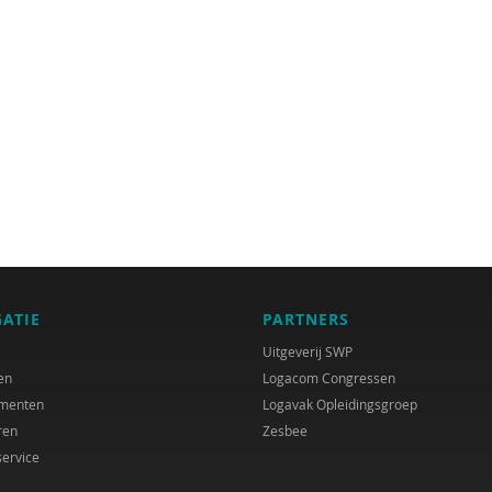
GATIE
PARTNERS
Uitgeverij SWP
en
Logacom Congressen
menten
Logavak Opleidingsgroep
ren
Zesbee
service