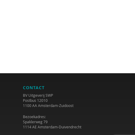
CONTACT
BV Uitgeverij SWP
Postbus 12010
1100 AA Amsterdam-Zuidoost
Bezoekadres:
Spaklerweg 79
1114 AE Amsterdam-Duivendrecht