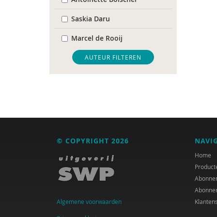
Saskia Daru
Marcel de Rooij
Chantal Duisters
AUTEUR FILTEREN
Edien Houwers
Hessel Nieuwelink
Jeannette Ooink
Jan van der Ploeg
© COPYRIGHT 2026
NAVI
Annemarie van Vonderen
Home
Product
Abonne
Abonne
Algemene voorwaarden
Klanten