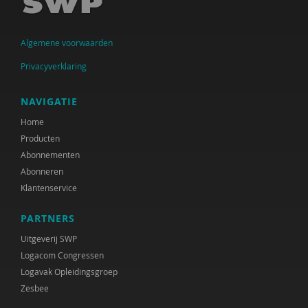
Arjen Keers
Algemene voorwaarden
Jolanda Keesom
Privacyverklaring
Fijke Koers-Agterkamp
Peter de Koning
NAVIGATIE
Home
Maaike de Lange
Producten
Henriette G. Martens
Abonnementen
Abonneren
Judith Metz
Klantenservice
Work-Wise Nederland
PARTNERS
Jeroen Otten
Uitgeverij SWP
Logacom Congressen
Joram Pach
Logavak Opleidingsgroep
Zesbee
Adviescommissie rechtsbescherming en
rechtsstatelijkheid in het Toekomstscenario kind-