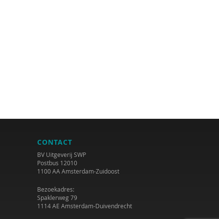
CONTACT
BV Uitgeverij SWP
Postbus 12010
1100 AA Amsterdam-Zuidoost
Bezoekadres:
Spaklerweg 79
1114 AE Amsterdam-Duivendrecht