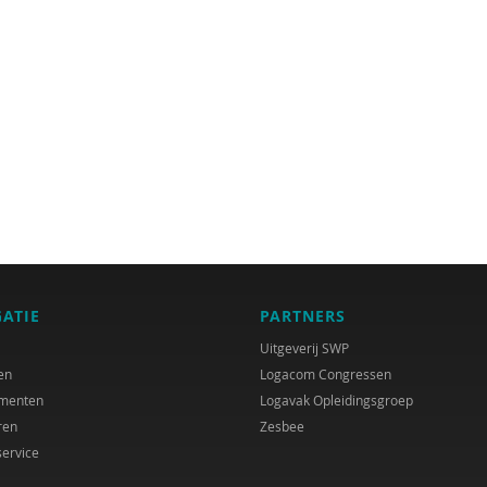
GATIE
PARTNERS
Uitgeverij SWP
en
Logacom Congressen
menten
Logavak Opleidingsgroep
ren
Zesbee
service