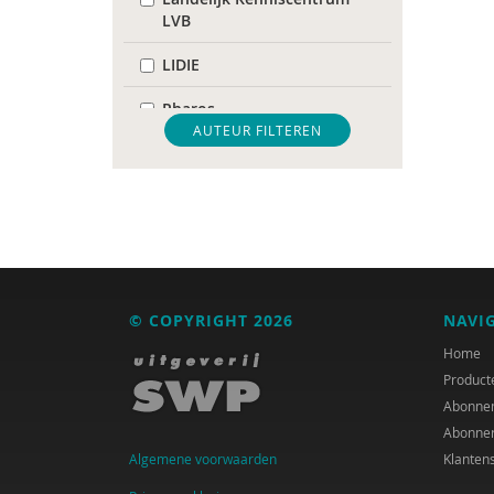
LVB
LIDIE
Pharos
AUTEUR FILTEREN
United Nations Office for
Disaster Risk Reduction
WRR
Tim 'S Jongers
Jeugdautoriteit (JA)
© COPYRIGHT 2026
NAVI
Manja Abrahams
Home
Product
Marco Algera
Abonne
Abonne
Hans Alma
Algemene voorwaarden
Klanten
Astrid Altena