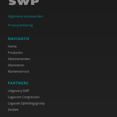
Marianne Berger
Algemene voorwaarden
Charlotte van Besouw
Privacyverklaring
Gabriël van Beusekom
Iva Bicanic
NAVIGATIE
Home
Yannick Bleeker
Producten
Jeroen Boekhoven
Abonnementen
Abonneren
Arjan Bolt
Klantenservice
Gianni van den Braak
PARTNERS
Ilona Brekelmans
Uitgeverij SWP
Logacom Congressen
Maaike Brunekreef
Logavak Opleidingsgroep
Zesbee
Ellen de Ruiter