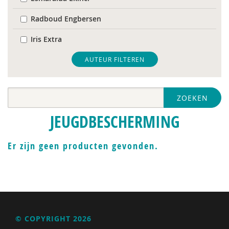
Radboud Engbersen
Iris Extra
Thijs Jansen
AUTEUR FILTEREN
Rienk Janssens
ZOEKEN
Caroline Karssen
JEUGDBESCHERMING
Hellen Kooijman
Charlotte Mol
Er zijn geen producten gevonden.
Maria van Rooijen
Aletta Simons
© COPYRIGHT 2026