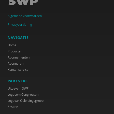
Judith den Besten
Catrien Bijleveld
Algemene voorwaarden
Ministerie van Binnenlandse Zaken en
Privacyverklaring
Koninkrijksrelaties
Arjan Blokland
NAVIGATIE
Home
Anne-Mei Blom
Producten
Martine Blom
Abonnementen
Abonneren
Leonieke Boendermaker
Klantenservice
Hester de Boer
PARTNERS
Arjan Bolt
Uitgeverij SWP
Logacom Congressen
Inge Bongers
Logavak Opleidingsgroep
Zesbee
Sanne Boschman