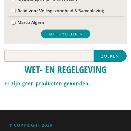
Raad voor Volksgezondheid & Samenleving
Marco Algera
Rob Arnoldus
AUTEUR FILTEREN
Inge Bastiaanssen
ZOEKEN
Simon Bax
WET- EN REGELGEVING
Fiet van Beek
Sam Beenhakker
Er zijn geen producten gevonden.
Marijke Booijink
Martijn Bool
Els Bos - de Groot
© COPYRIGHT 2026
Wilco Bosems