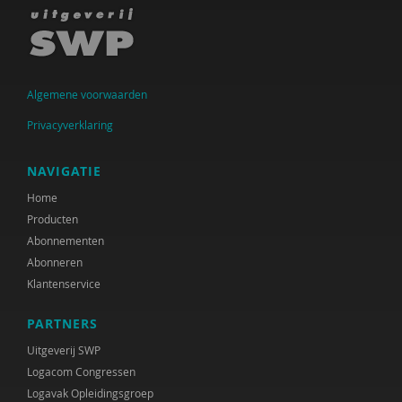
Lout Bots
Marga Burggraaff
Algemene voorwaarden
Cécile Chênevert
Privacyverklaring
René Clarijs
Max de Coole
NAVIGATIE
Home
Trudy Dankers
Producten
Mariska de Baat
Abonnementen
Abonneren
Mirjam de Klerk
Klantenservice
Leonie de Quelerij
PARTNERS
Ido de Vries
Uitgeverij SWP
Logacom Congressen
Bas Denters
Logavak Opleidingsgroep