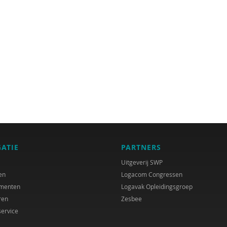
GATIE
PARTNERS
Uitgeverij SWP
en
Logacom Congressen
menten
Logavak Opleidingsgroep
ren
Zesbee
service