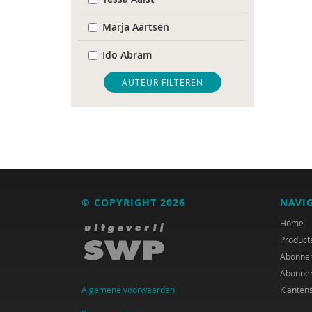
Marja Aartsen
Ido Abram
Kanta Adhin
AUTEUR FILTEREN
Cees Al
Jacques Allegro
Monika Altenreiter
Renée an Riessen
© COPYRIGHT 2026
NAVI
Janneke Ariaans
Home
Product
Henri Audier
Abonne
Abonne
Jan Baars
Algemene voorwaarden
Klanten
Peter Bakens