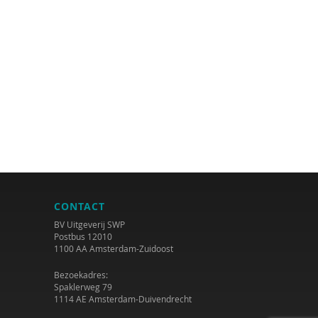
CONTACT
BV Uitgeverij SWP
Postbus 12010
1100 AA Amsterdam-Zuidoost
Bezoekadres:
Spaklerweg 79
1114 AE Amsterdam-Duivendrecht