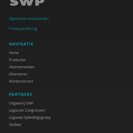
Ingrid Bakker
Algemene voorwaarden
Cora Bartelink
Privacyverklaring
Simon Bax
Mariëlle Beijersbergen
NAVIGATIE
Home
Dirck van Bekkum
Producten
Gülcan Bektas
Abonnementen
Abonneren
Irene van Bentum
Klantenservice
Karijn van den Berg
PARTNERS
Els Beukers
Uitgeverij SWP
Logacom Congressen
Gabriël van Beusekom
Logavak Opleidingsgroep
Zesbee
Elske Bijlman