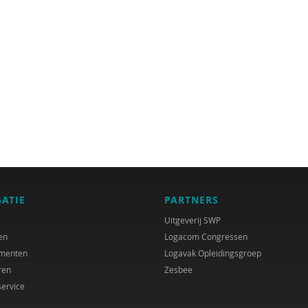
GATIE
PARTNERS
Uitgeverij SWP
en
Logacom Congressen
menten
Logavak Opleidingsgroep
ren
Zesbee
service