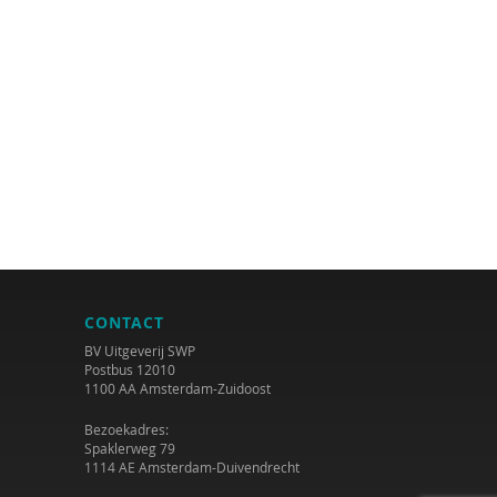
CONTACT
BV Uitgeverij SWP
Postbus 12010
1100 AA Amsterdam-Zuidoost
Bezoekadres:
Spaklerweg 79
1114 AE Amsterdam-Duivendrecht