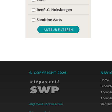
René .C. Hoksbergen
Sandrine Aarts
Alma Akkerman
AUTEUR FILTEREN
Alaoui Alaoui
Erik Alink
Astrid Altena
René an der Veer
© COPYRIGHT 2026
NAVI
Mariëlle an Hest
Home
Product
Mariët an Rossum
Abonne
Abonne
Rob Arnoldus
Algemene voorwaarden
Klanten
E.W. Baars en G.H. van der