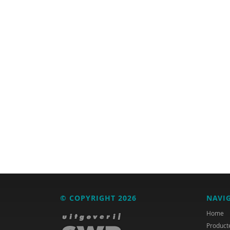
Anne Addink
Anne Addink
Marian Adriaansen
Marcel van Aken
Marga Akkerman
Catelijne Akkermans
Alaoui Alaoui
Gerard Alderliefste
Erik Alink
Astrid Altena
© COPYRIGHT 2026
NAVI
Home
José an den Putte
Product