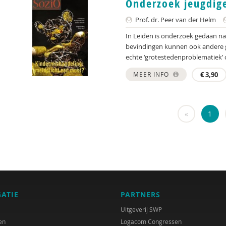
Onderzoek jeugdige
Prof. dr. Peer van der Helm
In Leiden is onderzoek gedaan na
bevindingen kunnen ook andere
echte ‘grotestedenproblematiek’ o
MEER INFO
€
3,90
«
1
GATIE
PARTNERS
Uitgeverij SWP
en
Logacom Congressen