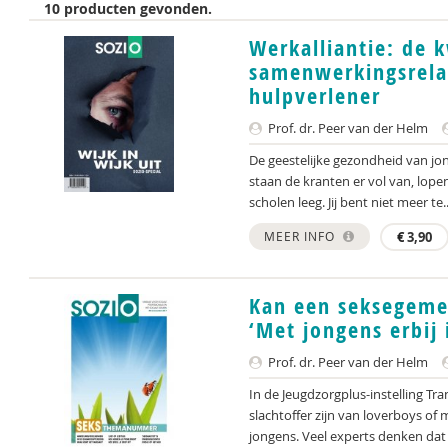
10 producten gevonden.
Werkalliantie: de k
samenwerkingsrelat
hulpverlener
Prof. dr. Peer van der Helm
De geestelijke gezondheid van jon
staan de kranten er vol van, lope
scholen leeg. Jij bent niet meer te..
MEER INFO
€
3,90
Kan een seksegemen
‘Met jongens erbij 
Prof. dr. Peer van der Helm
In de Jeugdzorgplus-instelling T
slachtoffer zijn van loverboys 
jongens. Veel experts denken dat d