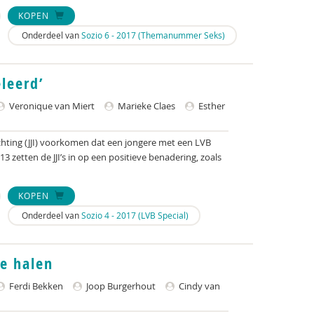
KOPEN
Onderdeel van
Sozio 6 - 2017 (Themanummer Seks)
eleerd’
Veronique van Miert
Marieke Claes
Esther
richting (JJI) voorkomen dat een jongere met een LVB
3 zetten de JJI’s in op een positieve benadering, zoals
KOPEN
Onderdeel van
Sozio 4 - 2017 (LVB Special)
je halen
Ferdi Bekken
Joop Burgerhout
Cindy van