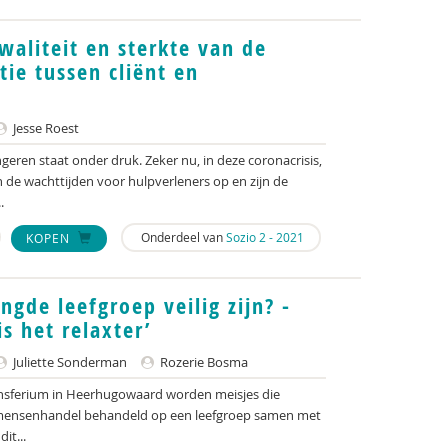
waliteit en sterkte van de
ie tussen cliënt en
Jesse Roest
geren staat onder druk. Zeker nu, in deze coronacrisis,
n de wachttijden voor hulpverleners op en zijn de
.
Onderdeel van
Sozio 2 - 2021
KOPEN
gde leefgroep veilig zijn? -
is het relaxter’
Juliette Sonderman
Rozerie Bosma
ransferium in Heerhugowaard worden meisjes die
of mensenhandel behandeld op een leefgroep samen met
it...