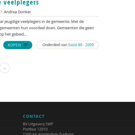
 veelplegers
Andrea Donker
ar jeugdige veelplegers in de gemeente. Met de
 gemeenten hun voordeel doen. Gemeenten die geen
p het gebied...
Onderdeel van
Sozio 88 - 2009
KOPEN
»
CONTACT
BV Uitgeverij SWP
Postbus 12010
1100 AA Amsterdam-Zuidoost