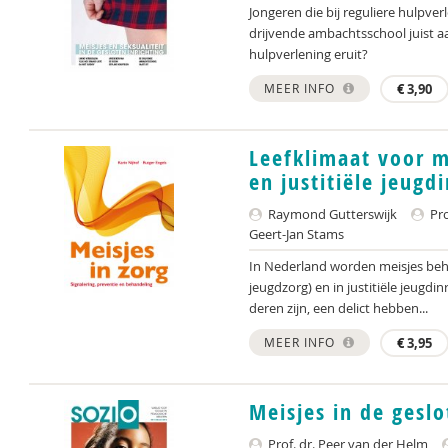
Jongeren die bij reguliere hulpver
drijvende ambachtsschool juist a
hulpverlening eruit?
MEER INFO
€
3,90
Leefklimaat voor m
en justitiële jeugd
Raymond Gutterswijk
Pro
Geert-Jan Stams
In Nederland worden meisjes beha
jeugdzorg) en in justitiële jeugdi
deren zijn, een delict hebben...
MEER INFO
€
3,95
Meisjes in de gesl
Prof. dr. Peer van der Helm