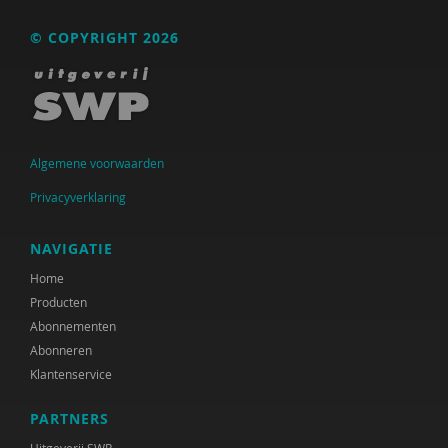
Raad voor Volksgezondheid & Samenleving
© COPYRIGHT 2026
Ramirelsyla Eloise
Regioplan
Sonja
Algemene voorwaarden
United Nations Office for Disaster Risk Reduction
Privacyverklaring
VGN
NAVIGATIE
World Health Organization
Home
WRR
Producten
Abonnementen
René .C. Hoksbergen
Abonneren
Klantenservice
Tim 'S Jongers
Jeugdautoriteit (JA)
PARTNERS