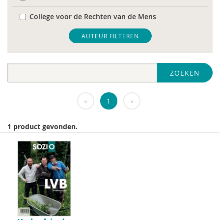
College voor de Rechten van de Mens
De Raad voor Volksgezondheid & Samenleving
AUTEUR FILTEREN
diverse
ZOEKEN
Diversen
DIVOSA
«
1
»
FEMA
1 product gevonden.
Fier
GREVIO
het Regeringscommissariaat seksueel
grensoverschrijdend gedrag en seksueel geweld
huisarts