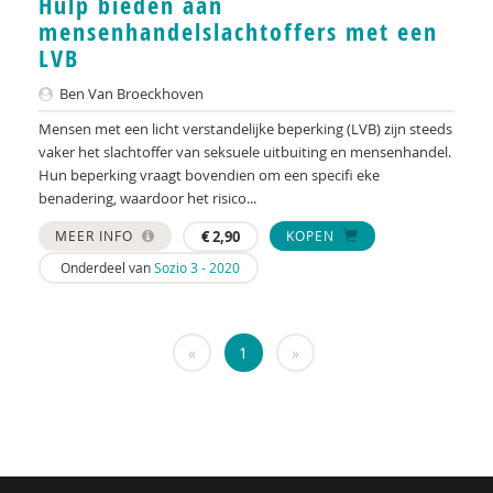
Hulp bieden aan
KNMG
mensenhandelslachtoffers met een
Landelijk Kenniscentrum LVB
LVB
LIDIE
Ben Van Broeckhoven
Mensen met een licht verstandelijke beperking (LVB) zijn steeds
Maatschappelijk Impact Team
vaker het slachtoffer van seksuele uitbuiting en mensenhandel.
Hun beperking vraagt bovendien om een specifi eke
Mariëlle Bruning
benadering, waardoor het risico...
Mentale gezondheidsnetwerken
MEER INFO
€
2,90
KOPEN
Onderdeel van
Sozio 3 - 2020
Movisie
Nederlandse Sportalliantie m.m.v. Stichting
Vreedzaam
«
1
»
NIDI
Pharos
QUT