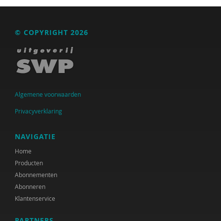
Albert Boon
Sander Bot
© COPYRIGHT 2026
Suzanne Bouma
Kaveh Bouteh
Mark Bovens
Algemene voorwaarden
Anneke Brock
Privacyverklaring
René Broekroelofs
NAVIGATIE
Jette C. van den Berg
Home
Producten
Büsrâ K ca
Abonnementen
Mellouki Cadat-Lampe
Abonneren
Klantenservice
Rens Cremers
PARTNERS