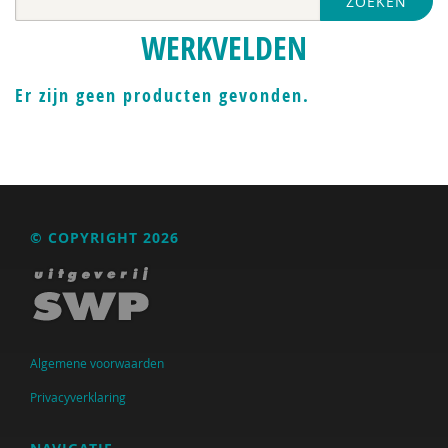
ZOEKEN
Nederlandse Sportalliantie m.m.v. Stichting
Vreedzaam
WERKVELDEN
Pharos
Er zijn geen producten gevonden.
VGN
Jeugdautoriteit (JA)
Anja van der Aa
Yvonne Aartsen
© COPYRIGHT 2026
Manja Abrahams
Nesrien Abu Ghazaleh
Anne Addink
Algemene voorwaarden
Anne Addink
Privacyverklaring
Marian Adriaansen