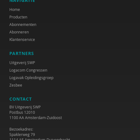
NAVIGATIE
Marcel van Aken
Home
Producten
Marga Akkerman
Abonnementen
Catelijne Akkermans
Abonneren
Klantenservice
Alaoui Alaoui
PARTNERS
Gerard Alderliefste
Uitgeverij SWP
Erik Alink
Logacom Congressen
Logavak Opleidingsgroep
Astrid Altena
Zesbee
José an den Putte
CONTACT
Mariët an Rossum
BV Uitgeverij SWP
Postbus 12010
1100 AA Amsterdam-Zuidoost
Ria Andrews
Bezoekadres:
Nynke Andringa
Spaklerweg 79
1114 AE Amsterdam-Duivendrecht