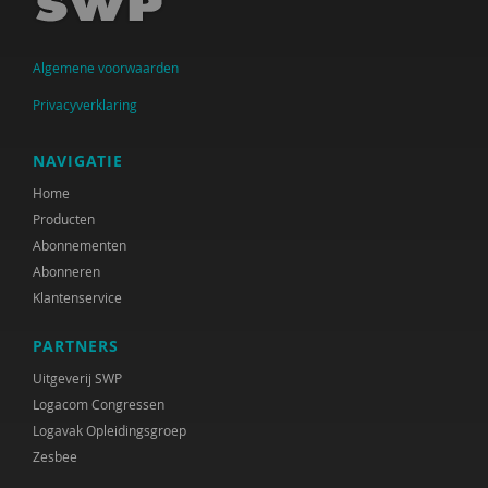
Krijn van Beek
Algemene voorwaarden
Christien Begemann
Privacyverklaring
Joop Belderok
Elena Bendien
NAVIGATIE
Home
Henk Berg
Producten
Sandra Beurskens
Abonnementen
Abonneren
Claudia Biegel
Klantenservice
Eva Bittner
PARTNERS
Arnoud Boerwinkel
Uitgeverij SWP
Logacom Congressen
Liesbeth Boerwinkel
Logavak Opleidingsgroep
Zesbee
Ernst Bohlmeijer