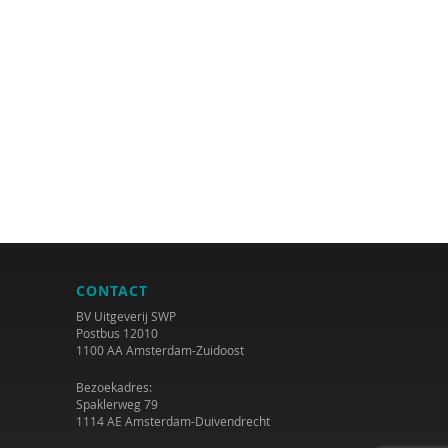
CONTACT
BV Uitgeverij SWP
Postbus 12010
1100 AA Amsterdam-Zuidoost
Bezoekadres:
Spaklerweg 79
1114 AE Amsterdam-Duivendrecht