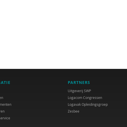
GATIE
PARTNERS
Uitgeverij SWP
en
Logacom Congressen
menten
Logavak Opleidingsgroep
ren
Zesbee
service