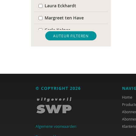
Laura Eckhardt
Margreet ten Have
Carla Kolner
AUTEUR FILTEREN
Hadassah Kuper
Annemarie Luik
Geertjan Overbeek
Jana Runze
© COPYRIGHT 2026
NAVI
Martijn Simons
Home
Paul van der Velpen
Product
Abonne
Jean Pierre Wilken
Abonne
Algemene voorwaarden
Klanten
Inge Zwaan