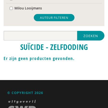
Milou Looijmans
Monique van ’t Erve
AUTEUR FILTEREN
Toon Verlaan
ZOEKEN
Jan Willem van de Maat
SUÏCIDE - ZELFDODING
Er zijn geen producten gevonden.
© COPYRIGHT 2026