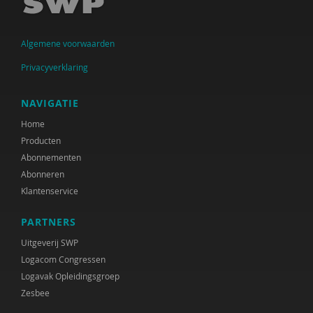
S.M. Babovic
Algemene voorwaarden
Jenthe Baeyens
Privacyverklaring
Patricia Bakker
Ria Balm
NAVIGATIE
Home
Eva-Maria den Balvert
Producten
Fiet van Beek
Abonnementen
Abonneren
Ton Beekman
Klantenservice
Marloes Beijer
PARTNERS
Ferdi Bekken en Gerda de Groot
Uitgeverij SWP
Logacom Congressen
Inge Belderbos-Jansen
Logavak Opleidingsgroep
Zesbee
Deirdre Beneken genaamd Kolmer