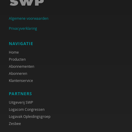
Ingrid Bakker
Algemene voorwaarden
Cora Bartelink
Privacyverklaring
Simon Bax
Mariëlle Beijersbergen
NAVIGATIE
Home
Dirck van Bekkum
Producten
Gülcan Bektas
Abonnementen
Abonneren
Irene van Bentum
Klantenservice
Karijn van den Berg
PARTNERS
Els Beukers
Uitgeverij SWP
Logacom Congressen
Gabriël van Beusekom
Logavak Opleidingsgroep
Zesbee
Elske Bijlman