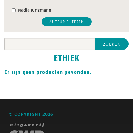
Nadja Jungmann
Mariël Kanne
AUTEUR FILTEREN
Anne-Ruth van Leeuwen
ZOEKEN
Erik-Jan Smits
ETHIEK
Er zijn geen producten gevonden.
© COPYRIGHT 2026