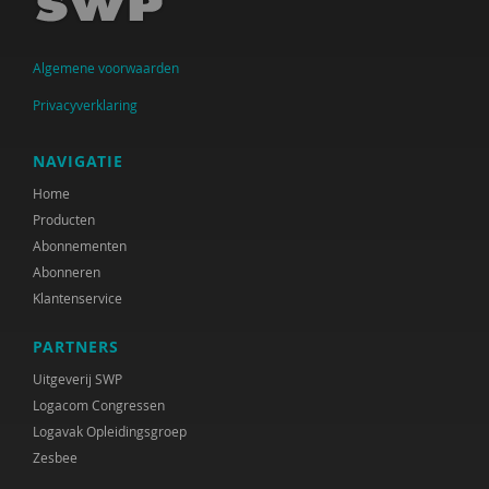
Arjen Keers
Algemene voorwaarden
Jolanda Keesom
Privacyverklaring
Fijke Koers-Agterkamp
Peter de Koning
NAVIGATIE
Home
Maaike de Lange
Producten
Henriette G. Martens
Abonnementen
Abonneren
Judith Metz
Klantenservice
Work-Wise Nederland
PARTNERS
Jeroen Otten
Uitgeverij SWP
Logacom Congressen
Joram Pach
Logavak Opleidingsgroep
Zesbee
Adviescommissie rechtsbescherming en
rechtsstatelijkheid in het Toekomstscenario kind-