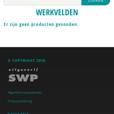
ZOEKEN
Nederlandse Sportalliantie m.m.v. Stichting
Vreedzaam
WERKVELDEN
Pharos
Er zijn geen producten gevonden.
VGN
Jeugdautoriteit (JA)
Anja van der Aa
Yvonne Aartsen
© COPYRIGHT 2026
Manja Abrahams
Nesrien Abu Ghazaleh
Anne Addink
Algemene voorwaarden
Anne Addink
Privacyverklaring
Marian Adriaansen