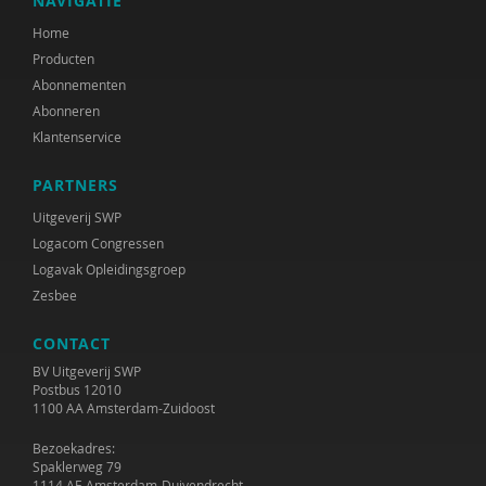
NAVIGATIE
Marcel van Aken
Home
Producten
Marga Akkerman
Abonnementen
Catelijne Akkermans
Abonneren
Klantenservice
Alaoui Alaoui
PARTNERS
Gerard Alderliefste
Uitgeverij SWP
Erik Alink
Logacom Congressen
Logavak Opleidingsgroep
Astrid Altena
Zesbee
José an den Putte
CONTACT
Mariët an Rossum
BV Uitgeverij SWP
Postbus 12010
1100 AA Amsterdam-Zuidoost
Ria Andrews
Bezoekadres:
Nynke Andringa
Spaklerweg 79
1114 AE Amsterdam-Duivendrecht