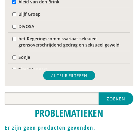
Aleid van den Brink
Blijf Groep
DIVOSA
het Regeringscommissariaat seksueel
grensoverschrijdend gedrag en seksueel geweld
Sonja
Tim 'S Jongers
AUTEUR FILTEREN
Catelijne Akkermans
Mariët an Rossum
ZOEKEN
Bob Austmann
PROBLEMATIEKEN
Naima Azough
Er zijn geen producten gevonden.
Corrie Baas