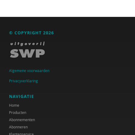
Henk Bakkerode
Maria Baltag
Fiet van Beek
© COPYRIGHT 2026
Ton Beekman
Charlotte Beenakker
Yvette de Beer
Algemene voorwaarden
Ferdi Bekken
Privacyverklaring
Ferdi Bekken en Gerda de Groot
NAVIGATIE
Maurits Berger
Home
Producten
Mies Bezemer
Abonnementen
Marc van Bijsterveldt
Abonneren
Klantenservice