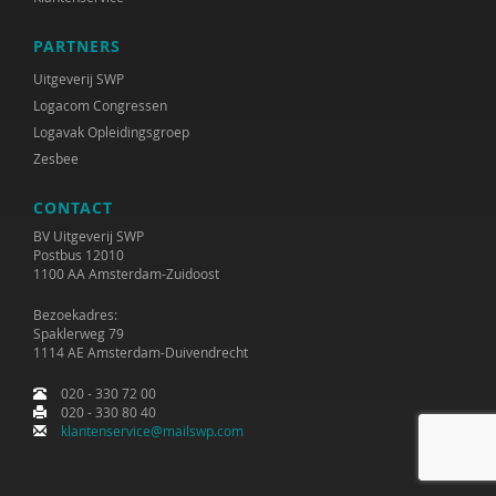
Janne Bless
PARTNERS
Niels Bloembergen
Uitgeverij SWP
Jeroen Boekhoven
Logacom Congressen
Logavak Opleidingsgroep
Paul Boelen
Zesbee
Hester de Boer
CONTACT
Marjan Boertjes
BV Uitgeverij SWP
Postbus 12010
1100 AA Amsterdam-Zuidoost
Rinke Bok
Bezoekadres:
Ben Boksebeld
Spaklerweg 79
1114 AE Amsterdam-Duivendrecht
Evelyn Boksebeld
020 - 330 72 00
Arjan Bolt
020 - 330 80 40
klantenservice@mailswp.com
Timo Bolt