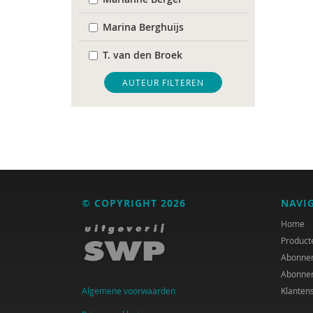
Marina Berghuijs
T. van den Broek
Claudia Claes
AUTEUR FILTEREN
Trudy Dankers
Adelien Decramer
Anke van Dijke
Maartje van Dijken
© COPYRIGHT 2026
NAVI
Marja Gastelaars
Home
Product
Edith Geurts
Abonne
Abonne
Piet Houben
Algemene voorwaarden
Klanten
Max Huber