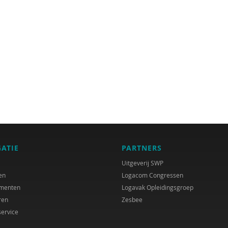
GATIE
PARTNERS
Uitgeverij SWP
en
Logacom Congressen
menten
Logavak Opleidingsgroep
ren
Zesbee
service