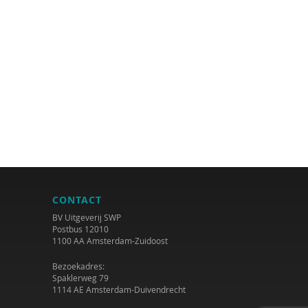
CONTACT
BV Uitgeverij SWP
Postbus 12010
1100 AA Amsterdam-Zuidoost
Bezoekadres:
Spaklerweg 79
1114 AE Amsterdam-Duivendrecht