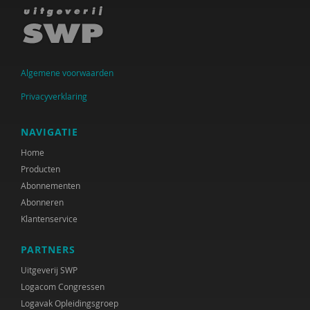
Lout Bots
Marga Burggraaff
Algemene voorwaarden
Cécile Chênevert
Privacyverklaring
René Clarijs
Max de Coole
NAVIGATIE
Home
Trudy Dankers
Producten
Mariska de Baat
Abonnementen
Abonneren
Mirjam de Klerk
Klantenservice
Leonie de Quelerij
PARTNERS
Ido de Vries
Uitgeverij SWP
Logacom Congressen
Bas Denters
Logavak Opleidingsgroep