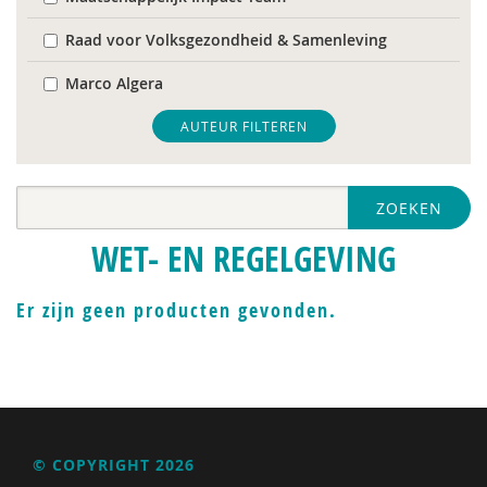
Raad voor Volksgezondheid & Samenleving
Marco Algera
Rob Arnoldus
AUTEUR FILTEREN
Inge Bastiaanssen
ZOEKEN
Simon Bax
WET- EN REGELGEVING
Fiet van Beek
Sam Beenhakker
Er zijn geen producten gevonden.
Marijke Booijink
Martijn Bool
Els Bos - de Groot
© COPYRIGHT 2026
Wilco Bosems