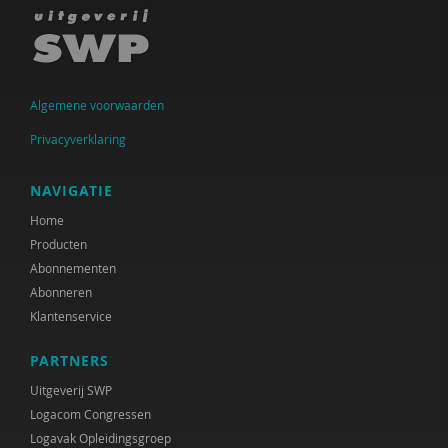
Joep Hanrath
Peer van der Helm
Algemene voorwaarden
Jo Hermanns
Privacyverklaring
Kelly van den Heuvel
Daniëlle ijns
NAVIGATIE
Home
Donald Jager
Producten
Ellen Janssen
Abonnementen
Abonneren
Liesbeth Jongerius
Klantenservice
Bea Jongsma
PARTNERS
Marcel Krutzen
Uitgeverij SWP
Logacom Congressen
Jos Kuppens
Logavak Opleidingsgroep