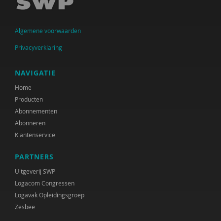
J. Beernink-Wissink
Algemene voorwaarden
Ferdi Bekken
Privacyverklaring
Ferdi Bekken en Gerda de Groot
Frank van den Berg
NAVIGATIE
Home
Victor van den Bersselaar
Producten
Niels Bloembergen
Abonnementen
Abonneren
Anne Boer
Klantenservice
Cindy Boerema
PARTNERS
Josephine Boertjens
Uitgeverij SWP
Logacom Congressen
Marjan Boertjes
Logavak Opleidingsgroep
Zesbee
Marjanne Boesenkool