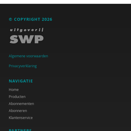
Albert Boon
Sander Bot
© COPYRIGHT 2026
Suzanne Bouma
Kaveh Bouteh
Mark Bovens
Algemene voorwaarden
Anneke Brock
Privacyverklaring
René Broekroelofs
NAVIGATIE
Jette C. van den Berg
Home
Producten
Büsrâ K ca
Abonnementen
Mellouki Cadat-Lampe
Abonneren
Klantenservice
Rens Cremers
PARTNERS