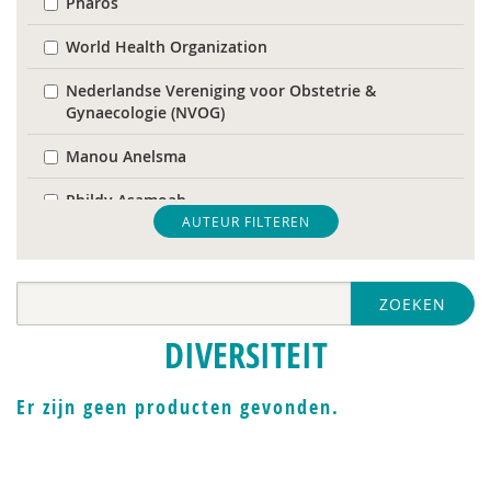
Pharos
World Health Organization
Nederlandse Vereniging voor Obstetrie &
Gynaecologie (NVOG)
Manou Anelsma
Phildy Asamoah
AUTEUR FILTEREN
Mariam Badou
Soukaina Badou
ZOEKEN
Dirck van Bekkum
DIVERSITEIT
Hans Bellaart
Er zijn geen producten gevonden.
Karijn van den Berg
Cindy Boerema