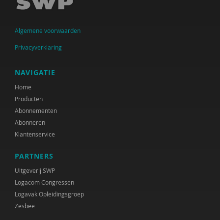
Krijn van Beek
Algemene voorwaarden
Christien Begemann
Privacyverklaring
Joop Belderok
Elena Bendien
NAVIGATIE
Home
Henk Berg
Producten
Sandra Beurskens
Abonnementen
Abonneren
Claudia Biegel
Klantenservice
Eva Bittner
PARTNERS
Arnoud Boerwinkel
Uitgeverij SWP
Logacom Congressen
Liesbeth Boerwinkel
Logavak Opleidingsgroep
Zesbee
Ernst Bohlmeijer