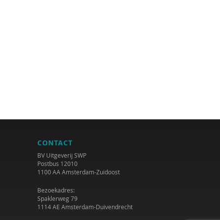
CONTACT
BV Uitgeverij SWP
Postbus 12010
1100 AA Amsterdam-Zuidoost
Bezoekadres:
Spaklerweg 79
1114 AE Amsterdam-Duivendrecht