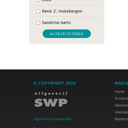
René .C. Hoksbergen
Sandrine Aarts
Alma Akkerman
AUTEUR FILTEREN
Alaoui Alaoui
Erik Alink
Astrid Altena
René an der Veer
© COPYRIGHT 2026
NAVI
Mariëlle an Hest
Home
Product
Mariët an Rossum
Abonne
Abonne
Rob Arnoldus
Algemene voorwaarden
Klanten
E.W. Baars en G.H. van der