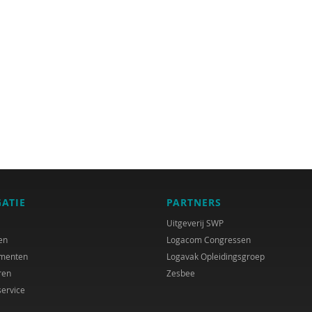
GATIE
PARTNERS
Uitgeverij SWP
en
Logacom Congressen
menten
Logavak Opleidingsgroep
ren
Zesbee
service