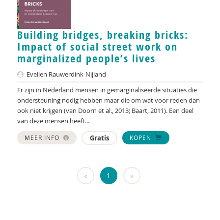
Ingrid Bakker
Cora Bartelink
Building bridges, breaking bricks:
Impact of social street work on
Simon Bax
marginalized people’s lives
Mariëlle Beijersbergen
Evelien Rauwerdink-Nijland
Er zijn in Nederland mensen in gemarginaliseerde situaties die
Dirck van Bekkum
ondersteuning nodig hebben maar die om wat voor reden dan
Gülcan Bektas
ook niet krijgen (van Doorn et al., 2013; Baart, 2011). Een deel
van deze mensen heeft...
Irene van Bentum
MEER INFO
Gratis
KOPEN
Karijn van den Berg
Els Beukers
«
1
»
Gabriël van Beusekom
Elske Bijlman