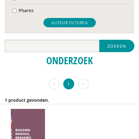
Pharos
United Nations Office for Disaster Risk Reduction
AUTEUR FILTEREN
WRR
ZOEKEN
Tim 'S Jongers
ONDERZOEK
Jeugdautoriteit (JA)
Manja Abrahams
«
1
»
Marco Algera
Hans Alma
1 product gevonden.
Astrid Altena
Phildy Asamoah
Jolanda Asmoredjo