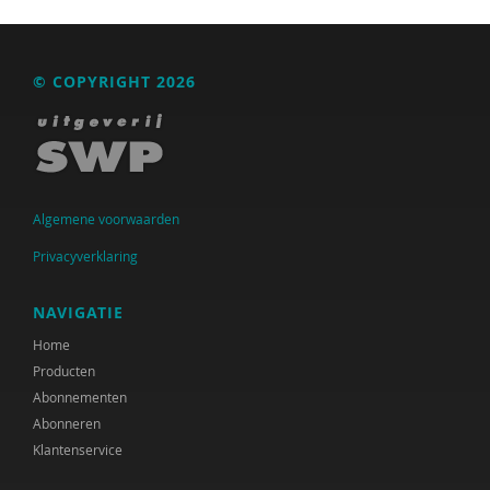
Marc van Bijsterveldt
Lisette Blankesteijn
© COPYRIGHT 2026
Yannick Bleeker
Yannick Bleeker
Jeroen Boekhoven
Algemene voorwaarden
Anita Boele
Privacyverklaring
Hester de Boer
NAVIGATIE
Cindy Boerema
Home
Arjan Bolt
Producten
Abonnementen
Rudy Bonnet
Abonneren
Klantenservice
Simone Boogaarts