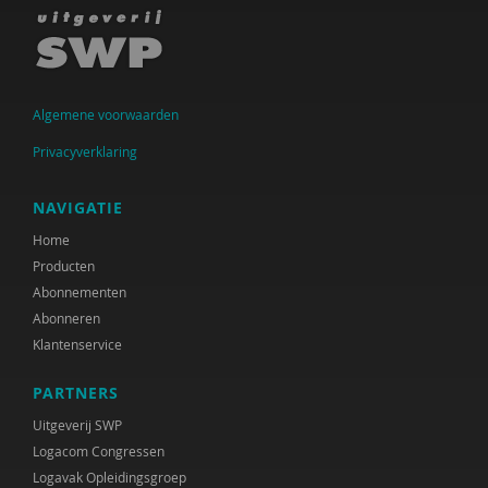
Godfried Engbersen
Trudi Janssens
Roel Jennissen
Algemene voorwaarden
Ministeries van Justitie en Veiligheid &
Privacyverklaring
Volksgezondheid, Welzijn en Sport
Kitty Kwakman
NAVIGATIE
Home
Wilko Lenten
Producten
Paulien Muller
Abonnementen
Abonneren
Sumeyye Pinar
Klantenservice
Arnold Reijndorp
PARTNERS
Cecile Snijders
Uitgeverij SWP
Logacom Congressen
Annemarie Tuzgöl-Broekhoven
Logavak Opleidingsgroep