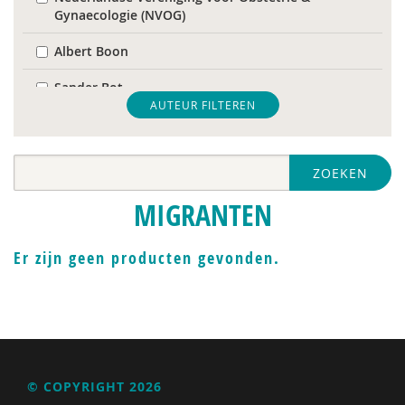
Gynaecologie (NVOG)
Albert Boon
Sander Bot
AUTEUR FILTEREN
Kaveh Bouteh
Mark Bovens
ZOEKEN
Jette C. van den Berg
MIGRANTEN
Büsrâ K ca
Er zijn geen producten gevonden.
Sjouk de Boer
Anna de Haan
Tweede Kamer der Staten-Generaal
Nora el Abdouni
© COPYRIGHT 2026