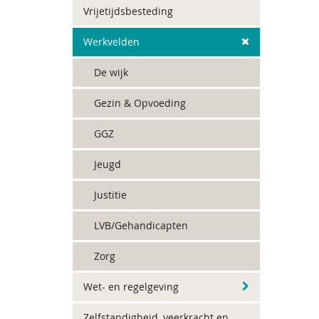
Vrijetijdsbesteding
Werkvelden
De wijk
Gezin & Opvoeding
GGZ
Jeugd
Justitie
LVB/Gehandicapten
Zorg
Wet- en regelgeving
Zelfstandigheid, veerkracht en