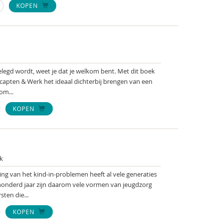
KOPEN
gelegd wordt, weet je dat je welkom bent. Met dit boek
apten & Werk het ideaal dichterbij brengen van een
om...
KOPEN
k
ng van het kind-in-problemen heeft al vele generaties
honderd jaar zijn daarom vele vormen van jeugdzorg
ten die...
KOPEN