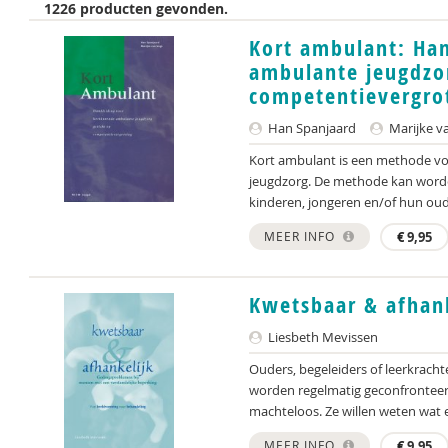
1226 producten gevonden.
Kort ambulant: Ha
ambulante jeugdzor
competentievergro
Han Spanjaard
Marijke v
Kort ambulant is een methode vo
jeugdzorg. De methode kan worde
kinderen, jongeren en/of hun oud
MEER INFO
€
9,95
Kwetsbaar & afhank
Liesbeth Mevissen
Ouders, begeleiders of leerkrach
worden regelmatig geconfronteerd
machteloos. Ze willen weten wat e
MEER INFO
€
9,95