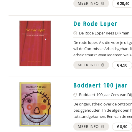
MEER INFO
€
20,40
De Rode Loper
De Rode Loper Kees Dijkman
De rode loper. Als die voor je uit
wil de Commissie Arbeidsgehandic
arbeidsmarkt waar iedereen welk
MEER INFO
€
4,90
Boddaert 100 jaar
Boddaert 100 jaar Cees van Dij
De ongerustheid over de ontspori
beziggehouden. In de afgelopen 
totstandgekomen. Een van de eers
MEER INFO
€
8,90