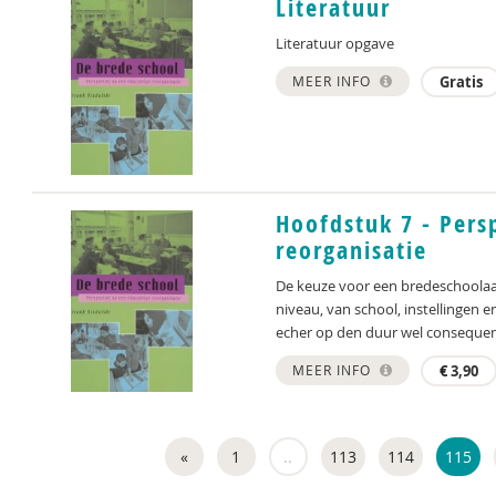
Literatuur
Literatuur opgave
MEER INFO
Gratis
Hoofdstuk 7 - Pers
reorganisatie
De keuze voor een bredeschoolaan
niveau, van school, instellingen 
echer op den duur wel consequent
MEER INFO
€
3,90
«
1
..
113
114
115