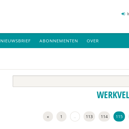
I
NIEUWSBRIEF
ABONNEMENTEN
OVER
WERKVE
«
1
..
113
114
115