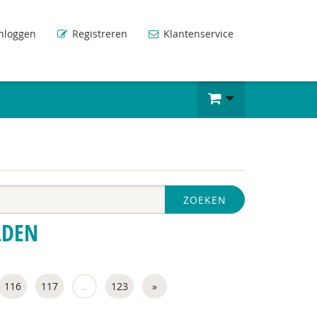
nloggen
Registreren
Klantenservice
ZOEKEN
LDEN
116
117
..
123
»