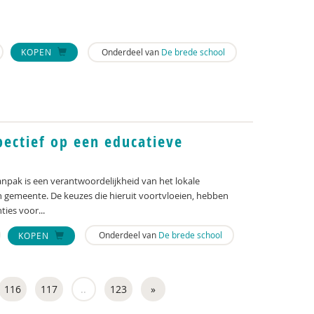
Onderdeel van
De brede school
KOPEN
pectief op een educatieve
pak is een verantwoordelijkheid van het lokale
en gemeente. De keuzes die hieruit voortvloeien, hebben
ies voor...
Onderdeel van
De brede school
KOPEN
116
117
..
123
»