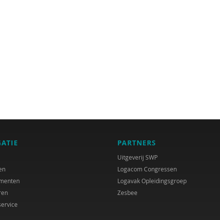
GATIE
PARTNERS
Uitgeverij SWP
en
Logacom Congressen
menten
Logavak Opleidingsgroep
ren
Zesbee
service