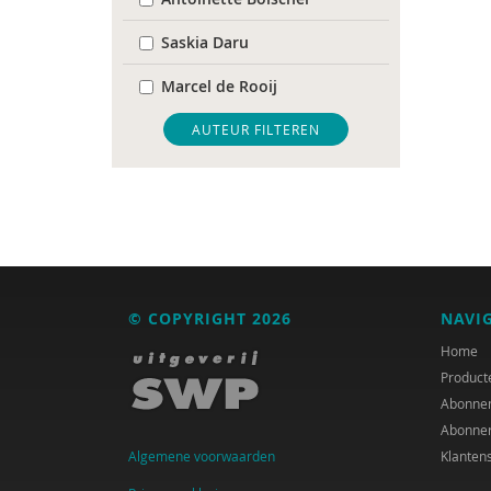
Saskia Daru
Marcel de Rooij
Chantal Duisters
AUTEUR FILTEREN
Edien Houwers
Hessel Nieuwelink
Jeannette Ooink
Jan van der Ploeg
© COPYRIGHT 2026
NAVI
Annemarie van Vonderen
Home
Product
Abonne
Abonne
Algemene voorwaarden
Klanten