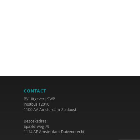
CONTACT
BV Uitgeverij SWP
Postbus 12010
1100 AA Amsterdam-Zuidoost
Bezoekadres:
Spaklerweg 79
1114 AE Amsterdam-Duivendrecht